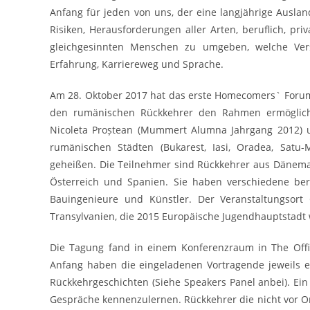
Anfang für jeden von uns, der eine langjährige Auslan
Risiken, Herausforderungen aller Arten, beruflich, pr
gleichgesinnten Menschen zu umgeben, welche Vers
Erfahrung, Karriereweg und Sprache.
Am 28. Oktober 2017 hat das erste Homecomers` Forum
den rumänischen Rückkehrer den Rahmen ermöglicht
Nicoleta Proștean (Mummert Alumna Jahrgang 2012) u
rumänischen Städten (Bukarest, Iasi, Oradea, Satu-
geheißen. Die Teilnehmer sind Rückkehrer aus Dänemark
Österreich und Spanien. Sie haben verschiedene beruf
Bauingenieure und Künstler. Der Veranstaltungsort 
Transylvanien, die 2015 Europäische Jugendhauptstadt 
Die Tagung fand in einem Konferenzraum in The Offi
Anfang haben die eingeladenen Vortragende jeweils e
Rückkehrgeschichten (Siehe Speakers Panel anbei). Ein
Gespräche kennenzulernen. Rückkehrer die nicht vor O