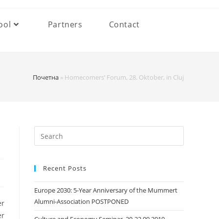
ool
Partners
Contact
Почетна
»
Homecomers’ Forum, 28. Oktober, in Cluj
Search
this
website
Recent Posts
Europe 2030: 5-Year Anniversary of the Mummert
Alumni-Association POSTPONED
er
er