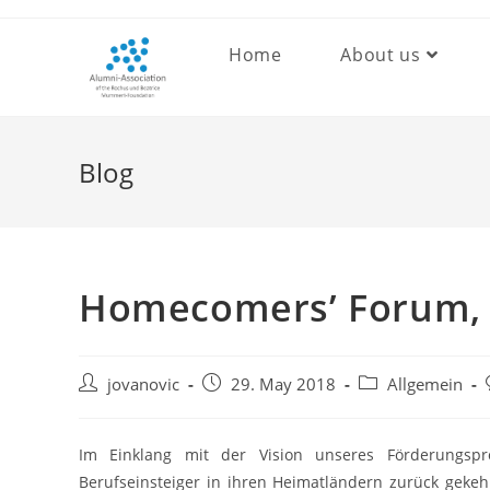
Skip
to
Home
About us
content
Blog
Homecomers’ Forum, 2
Post
Post
Post
jovanovic
29. May 2018
Allgemein
author:
published:
category:
Im Einklang mit der Vision unseres Förderungsp
Berufseinsteiger in ihren Heimatländern zurück geke