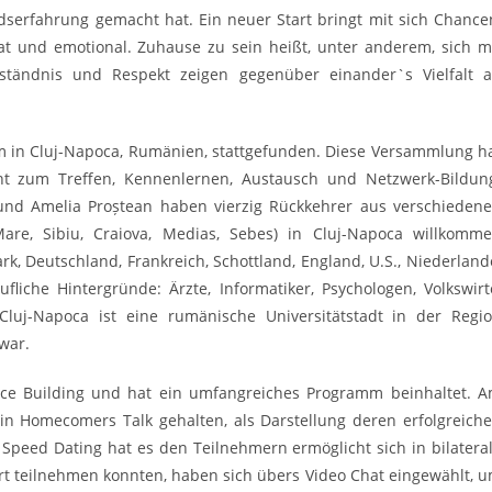
dserfahrung gemacht hat. Ein neuer Start bringt mit sich Chance
ivat und emotional. Zuhause zu sein heißt, unter anderem, sich m
tändnis und Respekt zeigen gegenüber einander`s Vielfalt 
 in Cluj-Napoca, Rumänien, stattgefunden. Diese Versammlung h
 zum Treffen, Kennenlernen, Austausch und Netzwerk-Bildun
nd Amelia Proștean haben vierzig Rückkehrer aus verschieden
Mare, Sibiu, Craiova, Medias, Sebes) in Cluj-Napoca willkomm
, Deutschland, Frankreich, Schottland, England, U.S., Niederland
liche Hintergründe: Ärzte, Informatiker, Psychologen, Volkswirt
Cluj-Napoca ist eine rumänische Universitätstadt in der Regi
war.
ce Building und hat ein umfangreiches Programm beinhaltet. 
in Homecomers Talk gehalten, als Darstellung deren erfolgreich
 Speed Dating hat es den Teilnehmern ermöglicht sich in bilatera
rt teilnehmen konnten, haben sich übers Video Chat eingewählt, 