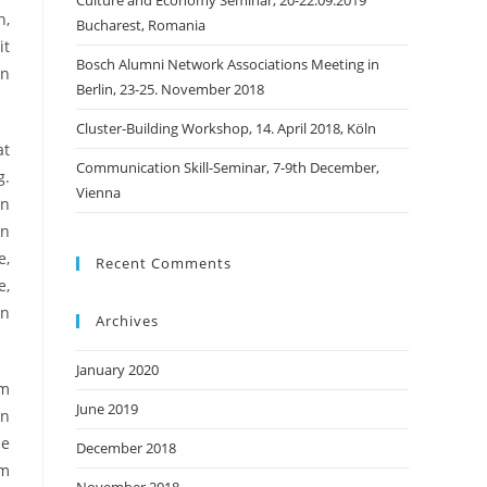
Culture and Economy Seminar, 20-22.09.2019
n,
Bucharest, Romania
it
Bosch Alumni Network Associations Meeting in
an
Berlin, 23-25. November 2018
Cluster-Building Workshop, 14. April 2018, Köln
at
Communication Skill-Seminar, 7-9th December,
g.
Vienna
en
en
e,
Recent Comments
e,
on
Archives
January 2020
Am
June 2019
en
le
December 2018
um