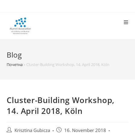
Skip
to
content
Blog
Почетна
»
Cluster-Building Workshop, 14. April 2018, Köln
Cluster-Building Workshop,
14. April 2018, Köln
Post
Post
Krisztina Gubicza
16. November 2018